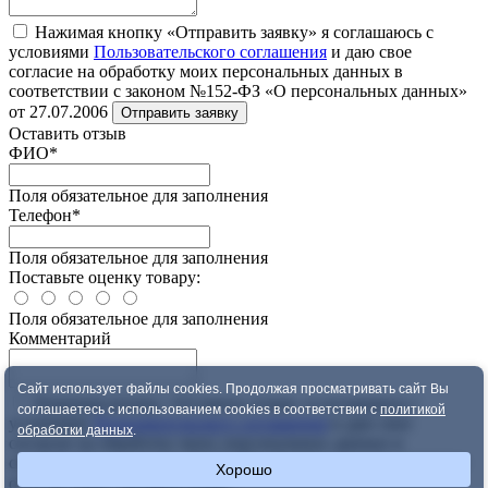
Нажимая кнопку «Отправить заявку» я соглашаюсь с
условиями
Пользовательского соглашения
и даю свое
согласие на обработку моих персональных данных в
соответствии с законом №152-ФЗ «О персональных данных»
от 27.07.2006
Отправить заявку
Оставить отзыв
ФИО
*
Поля обязательное для заполнения
Телефон
*
Поля обязательное для заполнения
Поставьте оценку товару:
Поля обязательное для заполнения
Комментарий
Сайт использует файлы cookies. Продолжая просматривать сайт Вы
Нажимая кнопку «Оставить отзыв» я соглашаюсь с
соглашаетесь с использованием cookies в соответствии с
политикой
условиями
Пользовательского соглашения
и даю свое
обработки данных
.
согласие на обработку моих персональных данных в
соответствии с законом №152-ФЗ «О персональных данных»
Хорошо
от 27.07.2006
Оставить отзыв